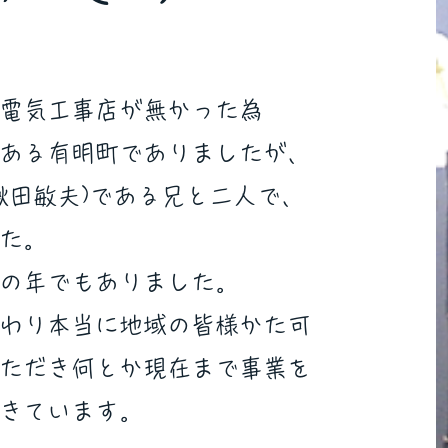
電気工事店が無かった為
ある有明町でありましたが、
:鍬田敏夫)である兄と二人で、
た。
通の年でもありました。
わり本当に地域の皆様かた可
ただき何とか現在まで事業を
きています。