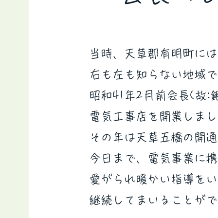
当時、天草郡有明町には
右も左も知らない地域で
昭和41年2月前会長(故
電気工事店を開業しまし
​その年は天草五橋の開
今日まで、電気事業に携
愛がられ暖かい指導をい
継続してまいることがで