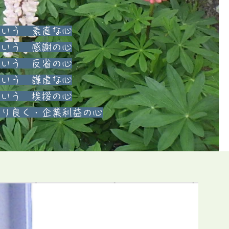
う 素直な心
という 感謝の心
という 反省の心
という 謙虚な心
という 挨拶の心
取り良く・企業利益の心