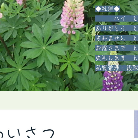
◆社訓◆
ハイ とい
ありがとう 
すみません 
お陰さまで 
失礼します 
​品質管理・段
あいさつ